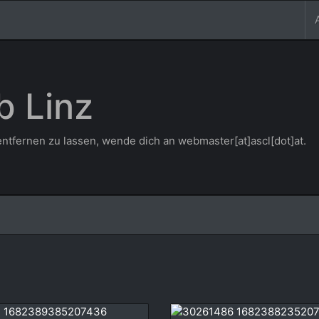
b Linz
ntfernen zu lassen, wende dich an webmaster[at]ascl[dot]at.