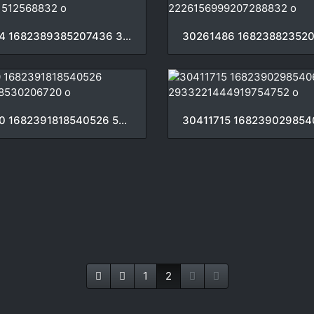
30226974 1682389385207436 3864587701512568832 o
30265220 1682391818540526 5898323448530206720 o
1
2