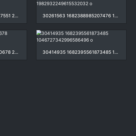
30261486 1682388235207551 2226156999207288832 o
30261563 1682388985207476 1982932249615532032 o
30411715 1682390298540678 2933221444919754752 o
30414935 1682395561873485 1046727342996586496 o