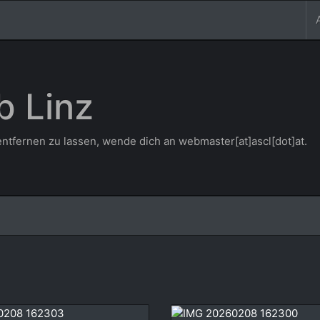
b Linz
ntfernen zu lassen, wende dich an webmaster[at]ascl[dot]at.